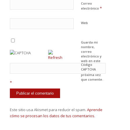
Correo
*
electrónico
Web
Guarda mi
nombre,
correo
electrónico y
web en este
Código
navegador
CAPTCHA
para la
próxima vez
que comente.
*
Este sitio usa Akismet para reducir el spam.
Aprende
cómo se procesan los datos de tus comentarios.