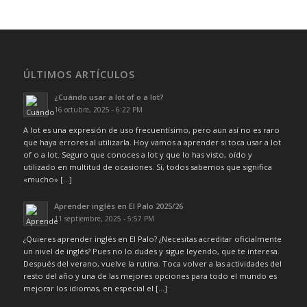
ÚLTIMOS ARTÍCULOS
¿Cuándo usar a lot of o a lot?
16 octubre, 2025 - 6:22 PM
A lot es una expresión de uso frecuentísimo, pero aun así no es raro
que haya errores al utilizarla. Hoy vamos a aprender si toca usar a lot
of o a lot. Seguro que conoces a lot y que lo has visto, oído y
utilizado en multitud de ocasiones. Sí, todos sabemos que significa
«mucho» […]
Aprender inglés en El Palo 2025/26
11 septiembre, 2025 - 5:57 PM
¿Quieres aprender inglés en El Palo? ¿Necesitas acreditar oficialmente
un nivel de inglés? Pues no lo dudes y sigue leyendo, que te interesa.
Después del verano, vuelve la rutina. Toca volver a las actividades del
resto del año y una de las mejores opciones para todo el mundo es
mejorar los idiomas, en especial el […]