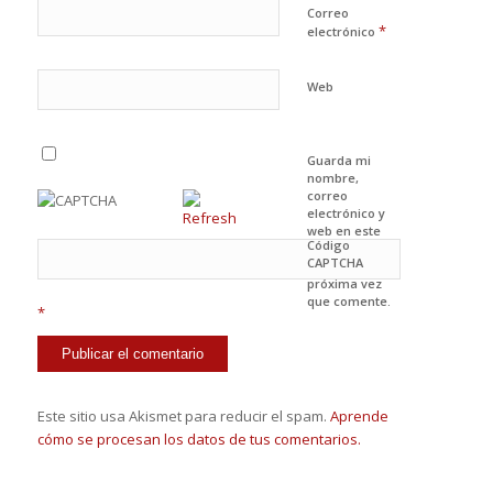
Correo
*
electrónico
Web
Guarda mi
nombre,
correo
electrónico y
web en este
Código
navegador
CAPTCHA
para la
próxima vez
que comente.
*
Este sitio usa Akismet para reducir el spam.
Aprende
cómo se procesan los datos de tus comentarios.