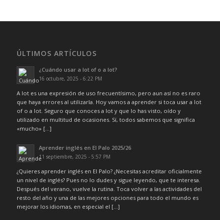
ÚLTIMOS ARTÍCULOS
¿Cuándo usar a lot of o a lot?
16 octubre, 2025 - 6:22 PM
A lot es una expresión de uso frecuentísimo, pero aun así no es raro
que haya errores al utilizarla. Hoy vamos a aprender si toca usar a lot
of o a lot. Seguro que conoces a lot y que lo has visto, oído y
utilizado en multitud de ocasiones. Sí, todos sabemos que significa
«mucho» […]
Aprender inglés en El Palo 2025/26
11 septiembre, 2025 - 5:57 PM
¿Quieres aprender inglés en El Palo? ¿Necesitas acreditar oficialmente
un nivel de inglés? Pues no lo dudes y sigue leyendo, que te interesa.
Después del verano, vuelve la rutina. Toca volver a las actividades del
resto del año y una de las mejores opciones para todo el mundo es
mejorar los idiomas, en especial el […]