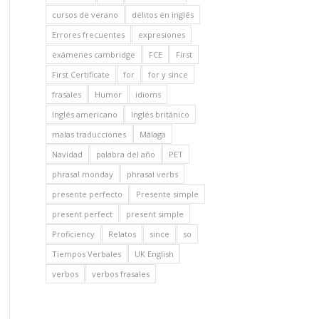
cursos de verano
delitos en inglés
Errores frecuentes
expresiones
exámenes cambridge
FCE
First
First Certificate
for
for y since
frasales
Humor
idioms
Inglés americano
Inglés británico
malas traducciones
Málaga
Navidad
palabra del año
PET
phrasal monday
phrasal verbs
presente perfecto
Presente simple
present perfect
present simple
Proficiency
Relatos
since
so
Tiempos Verbales
UK English
verbos
verbos frasales