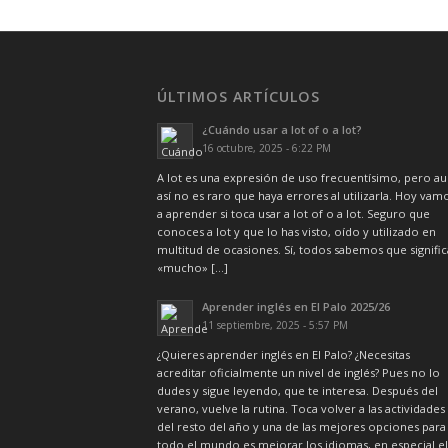
ÚLTIMOS ARTÍCULOS
¿Cuándo usar a lot of o a lot?
16 octubre, 2025 - 6:22 PM
A lot es una expresión de uso frecuentísimo, pero a
así no es raro que haya errores al utilizarla. Hoy vam
a aprender si toca usar a lot of o a lot. Seguro que
conoces a lot y que lo has visto, oído y utilizado en
multitud de ocasiones. Sí, todos sabemos que signific
«mucho» […]
Aprender inglés en El Palo 2025/26
11 septiembre, 2025 - 5:57 PM
¿Quieres aprender inglés en El Palo? ¿Necesitas
acreditar oficialmente un nivel de inglés? Pues no lo
dudes y sigue leyendo, que te interesa. Después del
verano, vuelve la rutina. Toca volver a las actividades
del resto del año y una de las mejores opciones para
todo el mundo es mejorar los idiomas, en especial el