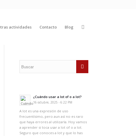
tras actividades
Contacto
Blog
¿Cuándo usar a lot of o a lot?
16 octubre, 2025 - 6:22 PM
A lot es una expresión de uso
frecuentísimo, pero aun así no es raro
que haya errores al utilizarla. Hoy vamos
a aprender si toca usar a lot of o a lot.
Seguro que conoces a lot y que lo has