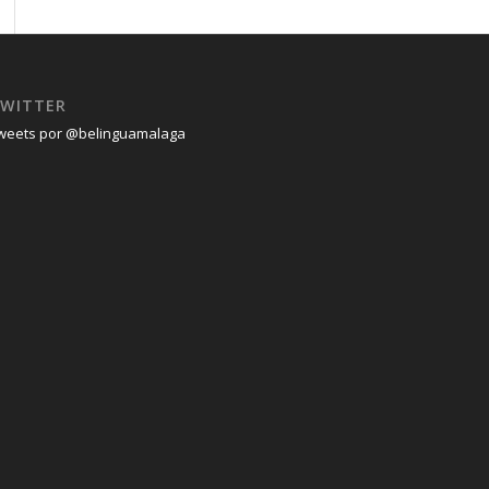
WITTER
weets por @belinguamalaga