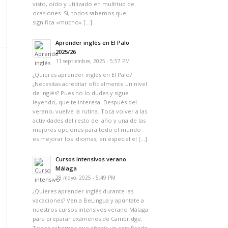
visto, oído y utilizado en multitud de
ocasiones. Sí, todos sabemos que
significa «mucho» […]
Aprender inglés en El Palo
2025/26
11 septiembre, 2025 - 5:57 PM
¿Quieres aprender inglés en El Palo?
¿Necesitas acreditar oficialmente un nivel
de inglés? Pues no lo dudes y sigue
leyendo, que te interesa. Después del
verano, vuelve la rutina. Toca volver a las
actividades del resto del año y una de las
mejores opciones para todo el mundo
es mejorar los idiomas, en especial el […]
Cursos intensivos verano
Málaga
28 mayo, 2025 - 5:49 PM
¿Quieres aprender inglés durante las
vacaciones? Ven a BeLingua y apúntate a
nuestros cursos intensivos verano Málaga
para preparar exámenes de Cambridge.
Todos sabemos que añadir un certificado