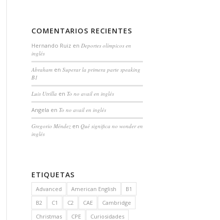
COMENTARIOS RECIENTES
Hernando Ruiz
en
Deportes olímpicos en
inglés
Abraham
en
Superar la primera parte speaking
B1
Luis Utrilla
en
To no avail en inglés
Angela
en
To no avail en inglés
Gregorio Méndez
en
Qué significa no wonder en
inglés
ETIQUETAS
Advanced
American English
B1
B2
C1
C2
CAE
Cambridge
Christmas
CPE
Curiosidades