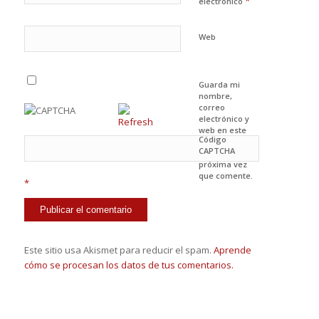
*
electrónico
Web
Guarda mi
nombre,
correo
electrónico y
web en este
Código
navegador
CAPTCHA
para la
próxima vez
que comente.
*
Este sitio usa Akismet para reducir el spam.
Aprende
cómo se procesan los datos de tus comentarios.