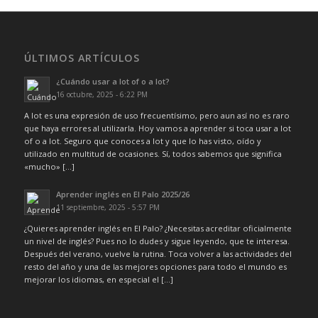
ÚLTIMOS ARTÍCULOS
¿Cuándo usar a lot of o a lot?
16 octubre, 2025 - 6:22 PM
A lot es una expresión de uso frecuentísimo, pero aun así no es raro
que haya errores al utilizarla. Hoy vamos a aprender si toca usar a lot
of o a lot. Seguro que conoces a lot y que lo has visto, oído y
utilizado en multitud de ocasiones. Sí, todos sabemos que significa
«mucho» […]
Aprender inglés en El Palo 2025/26
11 septiembre, 2025 - 5:57 PM
¿Quieres aprender inglés en El Palo? ¿Necesitas acreditar oficialmente
un nivel de inglés? Pues no lo dudes y sigue leyendo, que te interesa.
Después del verano, vuelve la rutina. Toca volver a las actividades del
resto del año y una de las mejores opciones para todo el mundo es
mejorar los idiomas, en especial el […]