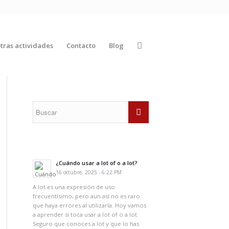
tras actividades
Contacto
Blog
¿Cuándo usar a lot of o a lot?
16 octubre, 2025 - 6:22 PM
A lot es una expresión de uso
frecuentísimo, pero aun así no es raro
que haya errores al utilizarla. Hoy vamos
a aprender si toca usar a lot of o a lot.
Seguro que conoces a lot y que lo has