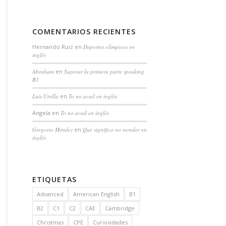
COMENTARIOS RECIENTES
Hernando Ruiz
en
Deportes olímpicos en
inglés
Abraham
en
Superar la primera parte speaking
B1
Luis Utrilla
en
To no avail en inglés
Angela
en
To no avail en inglés
Gregorio Méndez
en
Qué significa no wonder en
inglés
ETIQUETAS
Advanced
American English
B1
B2
C1
C2
CAE
Cambridge
Christmas
CPE
Curiosidades