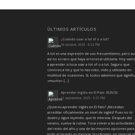
ÚLTIMOS ARTÍCULOS
¿Cuándo usar a lot of o a lot?
16 octubre, 2025 - 6:22 PM
A lot es una expresión de uso frecuentísimo, pero a
así no es raro que haya errores al utilizarla. Hoy vam
a aprender si toca usar a lot of o a lot. Seguro que
conoces a lot y que lo has visto, oído y utilizado en
multitud de ocasiones. Sí, todos sabemos que signific
«mucho» […]
Aprender inglés en El Palo 2025/26
11 septiembre, 2025 - 5:57 PM
¿Quieres aprender inglés en El Palo? ¿Necesitas
acreditar oficialmente un nivel de inglés? Pues no lo
dudes y sigue leyendo, que te interesa. Después del
verano, vuelve la rutina. Toca volver a las actividades
del resto del año y una de las mejores opciones para
todo el mundo es mejorar los idiomas, en especial el