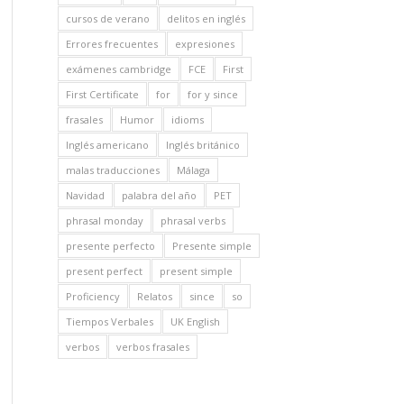
cursos de verano
delitos en inglés
Errores frecuentes
expresiones
exámenes cambridge
FCE
First
First Certificate
for
for y since
frasales
Humor
idioms
Inglés americano
Inglés británico
malas traducciones
Málaga
Navidad
palabra del año
PET
phrasal monday
phrasal verbs
presente perfecto
Presente simple
present perfect
present simple
Proficiency
Relatos
since
so
Tiempos Verbales
UK English
verbos
verbos frasales