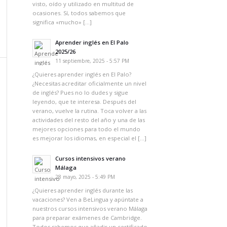
visto, oído y utilizado en multitud de
ocasiones. Sí, todos sabemos que
significa «mucho» […]
Aprender inglés en El Palo
2025/26
11 septiembre, 2025 - 5:57 PM
¿Quieres aprender inglés en El Palo?
¿Necesitas acreditar oficialmente un nivel
de inglés? Pues no lo dudes y sigue
leyendo, que te interesa. Después del
verano, vuelve la rutina. Toca volver a las
actividades del resto del año y una de las
mejores opciones para todo el mundo
es mejorar los idiomas, en especial el […]
Cursos intensivos verano
Málaga
28 mayo, 2025 - 5:49 PM
¿Quieres aprender inglés durante las
vacaciones? Ven a BeLingua y apúntate a
nuestros cursos intensivos verano Málaga
para preparar exámenes de Cambridge.
Todos sabemos que añadir un certificado