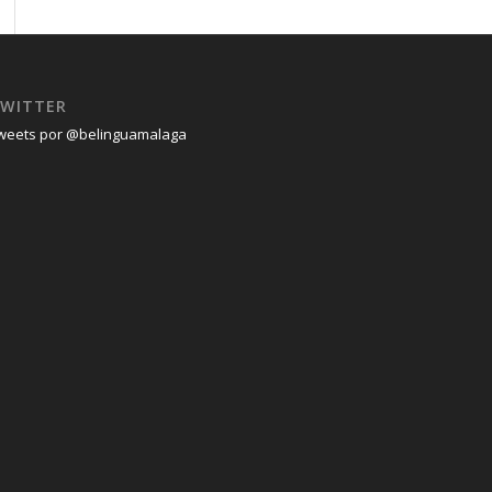
WITTER
weets por @belinguamalaga