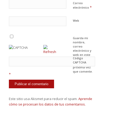
Correo
*
electrónico
Web
Guarda mi
nombre,
correo
electrónico y
web en este
Código
navegador
CAPTCHA
para la
próxima vez
que comente.
*
Este sitio usa Akismet para reducir el spam.
Aprende
cómo se procesan los datos de tus comentarios.