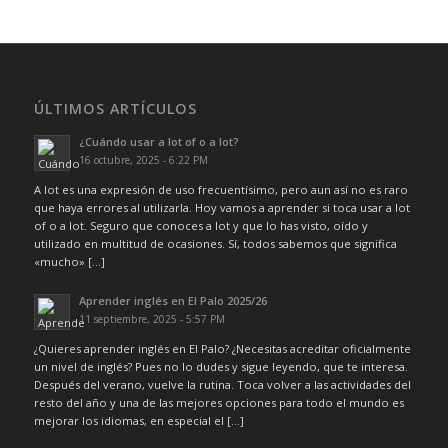
ÚLTIMOS ARTÍCULOS
¿Cuándo usar a lot of o a lot?
16 octubre, 2025 - 6:22 PM
A lot es una expresión de uso frecuentísimo, pero aun así no es raro
que haya errores al utilizarla. Hoy vamos a aprender si toca usar a lot
of o a lot. Seguro que conoces a lot y que lo has visto, oído y
utilizado en multitud de ocasiones. Sí, todos sabemos que significa
«mucho» […]
Aprender inglés en El Palo 2025/26
11 septiembre, 2025 - 5:57 PM
¿Quieres aprender inglés en El Palo? ¿Necesitas acreditar oficialmente
un nivel de inglés? Pues no lo dudes y sigue leyendo, que te interesa.
Después del verano, vuelve la rutina. Toca volver a las actividades del
resto del año y una de las mejores opciones para todo el mundo es
mejorar los idiomas, en especial el […]