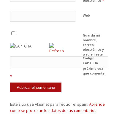
*
electrónico
Web
Guarda mi
nombre,
correo
electrónico y
web en este
Código
navegador
CAPTCHA
para la
próxima vez
que comente.
*
Este sitio usa Akismet para reducir el spam.
Aprende
cómo se procesan los datos de tus comentarios.