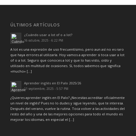
ÚLTIMOS ARTÍCULOS
¿Cuándo usar a lot of o a lot?
16 octubre, 2025 - 6:22 PM
A lot es una expresión de uso frecuentísimo, pero aun así no es raro
que haya errores al utilizarla. Hoy vamos a aprender si toca usar a lot
of o a lot. Seguro que conoces a lot y que lo has visto, oído y
utilizado en multitud de ocasiones. Sí, todos sabemos que significa
«mucho» […]
Aprender inglés en El Palo 2025/26
11 septiembre, 2025 - 5:57 PM
¿Quieres aprender inglés en El Palo? ¿Necesitas acreditar oficialmente
un nivel de inglés? Pues no lo dudes y sigue leyendo, que te interesa.
Después del verano, vuelve la rutina. Toca volver a las actividades del
resto del año y una de las mejores opciones para todo el mundo es
mejorar los idiomas, en especial el […]