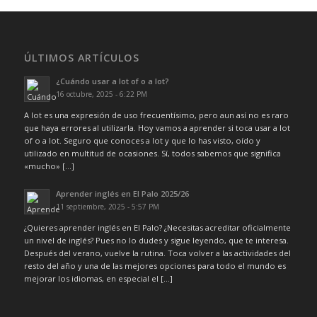
ÚLTIMOS ARTÍCULOS
¿Cuándo usar a lot of o a lot?
16 octubre, 2025 - 6:22 PM
A lot es una expresión de uso frecuentísimo, pero aun así no es raro
que haya errores al utilizarla. Hoy vamos a aprender si toca usar a lot
of o a lot. Seguro que conoces a lot y que lo has visto, oído y
utilizado en multitud de ocasiones. Sí, todos sabemos que significa
«mucho» […]
Aprender inglés en El Palo 2025/26
11 septiembre, 2025 - 5:57 PM
¿Quieres aprender inglés en El Palo? ¿Necesitas acreditar oficialmente
un nivel de inglés? Pues no lo dudes y sigue leyendo, que te interesa.
Después del verano, vuelve la rutina. Toca volver a las actividades del
resto del año y una de las mejores opciones para todo el mundo es
mejorar los idiomas, en especial el […]