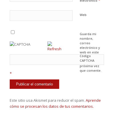
*
electrónico
Web
Guarda mi
nombre,
correo
electrónico y
web en este
Código
navegador
CAPTCHA
para la
próxima vez
que comente.
*
Este sitio usa Akismet para reducir el spam.
Aprende
cómo se procesan los datos de tus comentarios.