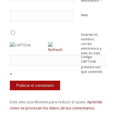
*
electrónico
Web
Guarda mi
nombre,
correo
electrónico y
web en este
Código
navegador
CAPTCHA
para la
próxima vez
que comente.
*
Este sitio usa Akismet para reducir el spam.
Aprende
cómo se procesan los datos de tus comentarios.