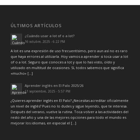
ÚLTIMOS ARTÍCULOS
¿Cuándo usar a lot of o a lot?
16 octubre, 2025 - 6:22 PM
A lot es una expresión de uso frecuentísimo, pero aun así no es raro
que haya errores al utilizarla. Hoy vamos a aprender si toca usar a lot
of o a lot. Seguro que conoces a lot y que lo has visto, oído y
utilizado en multitud de ocasiones. Sí, todos sabemos que significa
«mucho» […]
Aprender inglés en El Palo 2025/26
11 septiembre, 2025 - 5:57 PM
¿Quieres aprender inglés en El Palo? ¿Necesitas acreditar oficialmente
un nivel de inglés? Pues no lo dudes y sigue leyendo, que te interesa.
Después del verano, vuelve la rutina. Toca volver a las actividades del
resto del año y una de las mejores opciones para todo el mundo es
mejorar los idiomas, en especial el […]