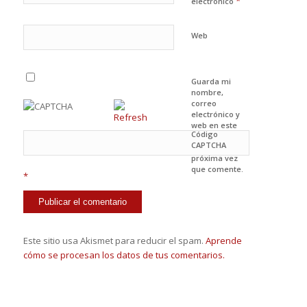
*
electrónico
Web
Guarda mi
nombre,
correo
electrónico y
web en este
Código
navegador
CAPTCHA
para la
próxima vez
que comente.
*
Este sitio usa Akismet para reducir el spam.
Aprende
cómo se procesan los datos de tus comentarios.