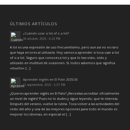
ÚLTIMOS ARTÍCULOS
¿Cuándo usar a lot of o a lot?
16 octubre, 2025 - 6:22 PM
A lot es una expresión de uso frecuentísimo, pero aun así no es raro
que haya errores al utilizarla. Hoy vamos a aprender si toca usar a lot
of o a lot. Seguro que conoces a lot y que lo has visto, oído y
utilizado en multitud de ocasiones. Sí, todos sabemos que significa
«mucho» […]
Aprender inglés en El Palo 2025/26
11 septiembre, 2025 - 5:57 PM
¿Quieres aprender inglés en El Palo? ¿Necesitas acreditar oficialmente
un nivel de inglés? Pues no lo dudes y sigue leyendo, que te interesa.
Después del verano, vuelve la rutina. Toca volver a las actividades del
resto del año y una de las mejores opciones para todo el mundo es
mejorar los idiomas, en especial el […]