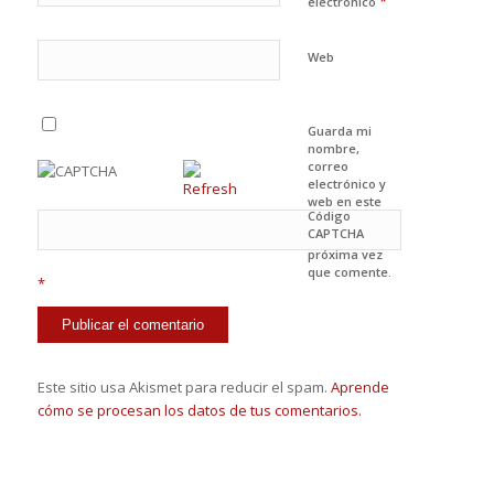
*
electrónico
Web
Guarda mi
nombre,
correo
electrónico y
web en este
Código
navegador
CAPTCHA
para la
próxima vez
que comente.
*
Este sitio usa Akismet para reducir el spam.
Aprende
cómo se procesan los datos de tus comentarios.