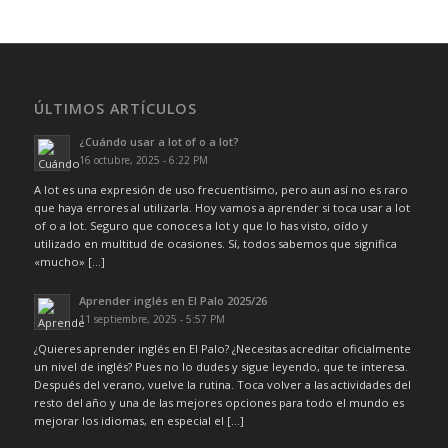
ÚLTIMOS ARTÍCULOS
¿Cuándo usar a lot of o a lot?
16 octubre, 2025 - 6:22 PM
A lot es una expresión de uso frecuentísimo, pero aun así no es raro
que haya errores al utilizarla. Hoy vamos a aprender si toca usar a lot
of o a lot. Seguro que conoces a lot y que lo has visto, oído y
utilizado en multitud de ocasiones. Sí, todos sabemos que significa
«mucho» […]
Aprender inglés en El Palo 2025/26
11 septiembre, 2025 - 5:57 PM
¿Quieres aprender inglés en El Palo? ¿Necesitas acreditar oficialmente
un nivel de inglés? Pues no lo dudes y sigue leyendo, que te interesa.
Después del verano, vuelve la rutina. Toca volver a las actividades del
resto del año y una de las mejores opciones para todo el mundo es
mejorar los idiomas, en especial el […]