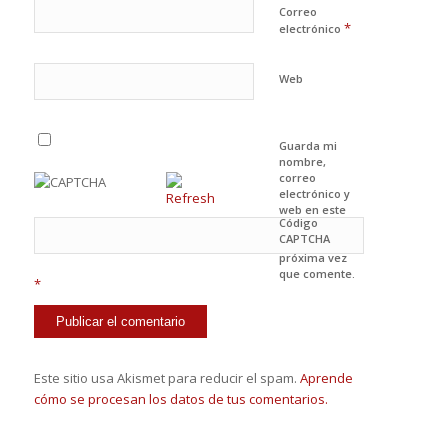
Correo
*
electrónico
Web
Guarda mi
nombre,
correo
electrónico y
web en este
Código
navegador
CAPTCHA
para la
próxima vez
que comente.
*
Este sitio usa Akismet para reducir el spam.
Aprende
cómo se procesan los datos de tus comentarios.