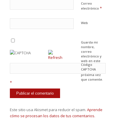
Correo
*
electrónico
Web
Guarda mi
nombre,
correo
electrónico y
web en este
Código
navegador
CAPTCHA
para la
próxima vez
que comente.
*
Este sitio usa Akismet para reducir el spam.
Aprende
cómo se procesan los datos de tus comentarios.