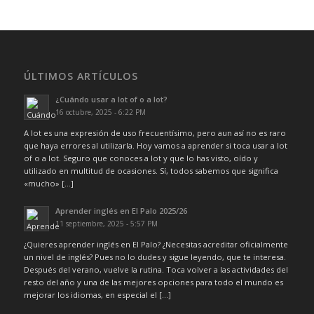
ÚLTIMOS ARTÍCULOS
¿Cuándo usar a lot of o a lot?
16 octubre, 2025 - 6:22 PM
A lot es una expresión de uso frecuentísimo, pero aun así no es raro
que haya errores al utilizarla. Hoy vamos a aprender si toca usar a lot
of o a lot. Seguro que conoces a lot y que lo has visto, oído y
utilizado en multitud de ocasiones. Sí, todos sabemos que significa
«mucho» […]
Aprender inglés en El Palo 2025/26
11 septiembre, 2025 - 5:57 PM
¿Quieres aprender inglés en El Palo? ¿Necesitas acreditar oficialmente
un nivel de inglés? Pues no lo dudes y sigue leyendo, que te interesa.
Después del verano, vuelve la rutina. Toca volver a las actividades del
resto del año y una de las mejores opciones para todo el mundo es
mejorar los idiomas, en especial el […]