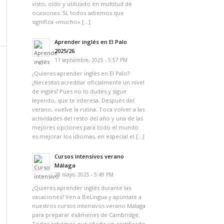
visto, oído y utilizado en multitud de
ocasiones. Sí, todos sabemos que
significa «mucho» […]
Aprender inglés en El Palo
2025/26
11 septiembre, 2025 - 5:57 PM
¿Quieres aprender inglés en El Palo?
¿Necesitas acreditar oficialmente un nivel
de inglés? Pues no lo dudes y sigue
leyendo, que te interesa. Después del
verano, vuelve la rutina. Toca volver a las
actividades del resto del año y una de las
mejores opciones para todo el mundo
es mejorar los idiomas, en especial el […]
Cursos intensivos verano
Málaga
28 mayo, 2025 - 5:49 PM
¿Quieres aprender inglés durante las
vacaciones? Ven a BeLingua y apúntate a
nuestros cursos intensivos verano Málaga
para preparar exámenes de Cambridge.
Todos sabemos que añadir un certificado