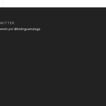
WITTER
weets por @belinguamalaga