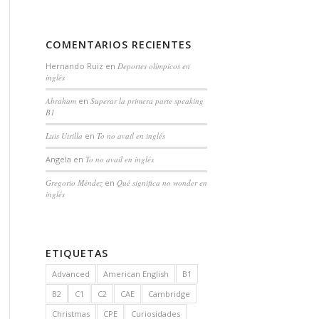
COMENTARIOS RECIENTES
Hernando Ruiz
en
Deportes olímpicos en
inglés
Abraham
en
Superar la primera parte speaking
B1
Luis Utrilla
en
To no avail en inglés
Angela
en
To no avail en inglés
Gregorio Méndez
en
Qué significa no wonder en
inglés
ETIQUETAS
Advanced
American English
B1
B2
C1
C2
CAE
Cambridge
Christmas
CPE
Curiosidades