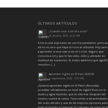
ÚLTIMOS ARTÍCULOS
¿Cuándo usar a lot of o a lot?
16 octubre, 2025 - 6:22 PM
A lot es una expresión de uso frecuentísimo, pero a
así no es raro que haya errores al utilizarla. Hoy vam
a aprender si toca usar a lot of o a lot. Seguro que
conoces a lot y que lo has visto, oído y utilizado en
multitud de ocasiones. Sí, todos sabemos que signific
«mucho» […]
Aprender inglés en El Palo 2025/26
11 septiembre, 2025 - 5:57 PM
¿Quieres aprender inglés en El Palo? ¿Necesitas
acreditar oficialmente un nivel de inglés? Pues no lo
dudes y sigue leyendo, que te interesa. Después del
verano, vuelve la rutina. Toca volver a las actividades
del resto del año y una de las mejores opciones para
todo el mundo es mejorar los idiomas, en especial el