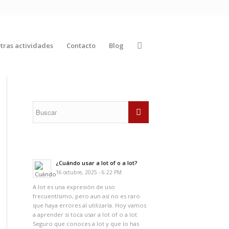
tras actividades
Contacto
Blog
¿Cuándo usar a lot of o a lot?
16 octubre, 2025 - 6:22 PM
A lot es una expresión de uso
frecuentísimo, pero aun así no es raro
que haya errores al utilizarla. Hoy vamos
a aprender si toca usar a lot of o a lot.
Seguro que conoces a lot y que lo has