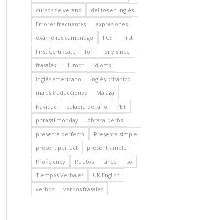
cursos de verano
delitos en inglés
Errores frecuentes
expresiones
exámenes cambridge
FCE
First
First Certificate
for
for y since
frasales
Humor
idioms
Inglés americano
Inglés británico
malas traducciones
Málaga
Navidad
palabra del año
PET
phrasal monday
phrasal verbs
presente perfecto
Presente simple
present perfect
present simple
Proficiency
Relatos
since
so
Tiempos Verbales
UK English
verbos
verbos frasales