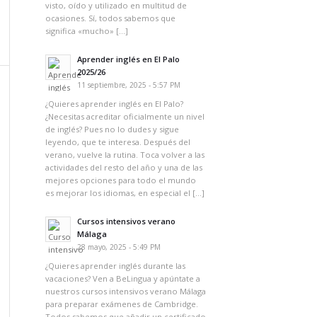
visto, oído y utilizado en multitud de
ocasiones. Sí, todos sabemos que
significa «mucho» […]
Aprender inglés en El Palo
2025/26
11 septiembre, 2025 - 5:57 PM
¿Quieres aprender inglés en El Palo?
¿Necesitas acreditar oficialmente un nivel
de inglés? Pues no lo dudes y sigue
leyendo, que te interesa. Después del
verano, vuelve la rutina. Toca volver a las
actividades del resto del año y una de las
mejores opciones para todo el mundo
es mejorar los idiomas, en especial el […]
Cursos intensivos verano
Málaga
28 mayo, 2025 - 5:49 PM
¿Quieres aprender inglés durante las
vacaciones? Ven a BeLingua y apúntate a
nuestros cursos intensivos verano Málaga
para preparar exámenes de Cambridge.
Todos sabemos que añadir un certificado