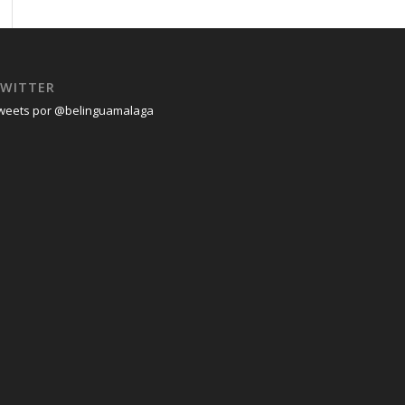
WITTER
weets por @belinguamalaga