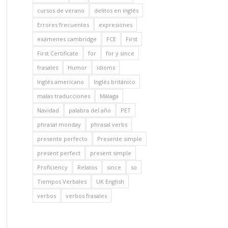
cursos de verano
delitos en inglés
Errores frecuentes
expresiones
exámenes cambridge
FCE
First
First Certificate
for
for y since
frasales
Humor
idioms
Inglés americano
Inglés británico
malas traducciones
Málaga
Navidad
palabra del año
PET
phrasal monday
phrasal verbs
presente perfecto
Presente simple
present perfect
present simple
Proficiency
Relatos
since
so
Tiempos Verbales
UK English
verbos
verbos frasales