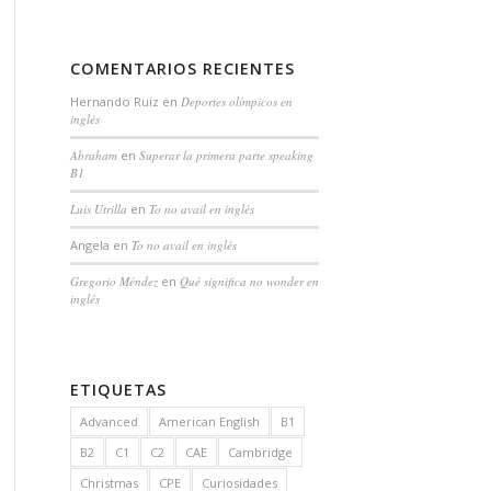
COMENTARIOS RECIENTES
Hernando Ruiz
en
Deportes olímpicos en
inglés
Abraham
en
Superar la primera parte speaking
B1
Luis Utrilla
en
To no avail en inglés
Angela
en
To no avail en inglés
Gregorio Méndez
en
Qué significa no wonder en
inglés
ETIQUETAS
Advanced
American English
B1
B2
C1
C2
CAE
Cambridge
Christmas
CPE
Curiosidades