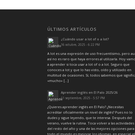
ÚLTIMOS ARTÍCULOS
¿Cuándo usar a lot of o a lot?
16 octubre, 2025 - 6:22 PM
A lot es una expresión de uso frecuentísimo, pero a
así no es raro que haya errores al utilizarla. Hoy vam
a aprender si toca usar a lot of o a lot. Seguro que
conoces a lot y que lo has visto, oído y utilizado en
multitud de ocasiones. Sí, todos sabemos que signific
«mucho» […]
Aprender inglés en El Palo 2025/26
11 septiembre, 2025 - 5:57 PM
¿Quieres aprender inglés en El Palo? ¿Necesitas
acreditar oficialmente un nivel de inglés? Pues no lo
dudes y sigue leyendo, que te interesa. Después del
verano, vuelve la rutina. Toca volver a las actividades
del resto del año y una de las mejores opciones para
todo el mundo es mejorar los idiomas, en especial el