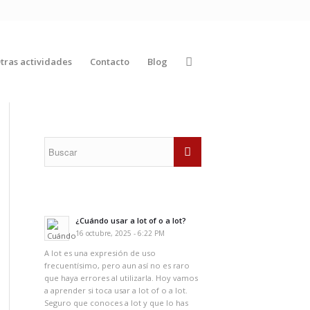
tras actividades
Contacto
Blog
¿Cuándo usar a lot of o a lot?
16 octubre, 2025 - 6:22 PM
A lot es una expresión de uso
frecuentísimo, pero aun así no es raro
que haya errores al utilizarla. Hoy vamos
a aprender si toca usar a lot of o a lot.
Seguro que conoces a lot y que lo has