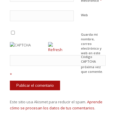
*
electrónico
Web
Guarda mi
nombre,
correo
electrónico y
web en este
Código
navegador
CAPTCHA
para la
próxima vez
que comente.
*
Este sitio usa Akismet para reducir el spam.
Aprende
cómo se procesan los datos de tus comentarios.