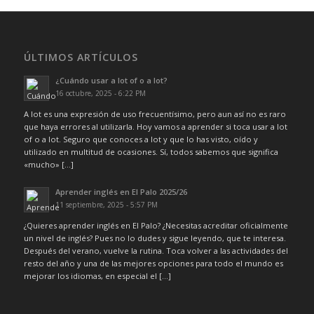
ÚLTIMOS ARTÍCULOS
¿Cuándo usar a lot of o a lot?
16 octubre, 2025 - 6:22 PM
A lot es una expresión de uso frecuentísimo, pero aun así no es raro
que haya errores al utilizarla. Hoy vamos a aprender si toca usar a lot
of o a lot. Seguro que conoces a lot y que lo has visto, oído y
utilizado en multitud de ocasiones. Sí, todos sabemos que significa
«mucho» […]
Aprender inglés en El Palo 2025/26
11 septiembre, 2025 - 5:57 PM
¿Quieres aprender inglés en El Palo? ¿Necesitas acreditar oficialmente
un nivel de inglés? Pues no lo dudes y sigue leyendo, que te interesa.
Después del verano, vuelve la rutina. Toca volver a las actividades del
resto del año y una de las mejores opciones para todo el mundo es
mejorar los idiomas, en especial el […]