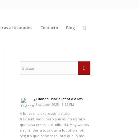
tras actividades
Contacto
Blog
¿Cuándo usar a lot of o a lot?
16 octubre, 2025 - 6:22 PM
A lot es una expresión de uso
frecuentísimo, pero aun así no es raro
que haya errores al utilizarla. Hoy vamos
a aprender si toca usar a lot of o a lot.
Seguro que conoces a lot y que lo has