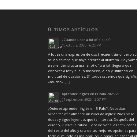
ÚLTIMOS ARTÍCULOS
¿Cuándo usar a lot of o a lot?
16 octubre, 2025 - 6:22 PM
A lot es una expresión de uso frecuentísimo, pero a
así no es raro que haya errores al utilizarla. Hoy vam
a aprender si toca usar a lot of o a lot. Seguro que
conoces a lot y que lo has visto, oído y utilizado en
multitud de ocasiones. Sí, todos sabemos que signific
«mucho» […]
Aprender inglés en El Palo 2025/26
11 septiembre, 2025 - 5:57 PM
¿Quieres aprender inglés en El Palo? ¿Necesitas
acreditar oficialmente un nivel de inglés? Pues no lo
dudes y sigue leyendo, que te interesa. Después del
verano, vuelve la rutina. Toca volver a las actividades
del resto del año y una de las mejores opciones para
todo el mundo es mejorar los idiomas, en especial el