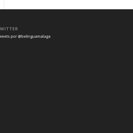
WITTER
weets por @belinguamalaga