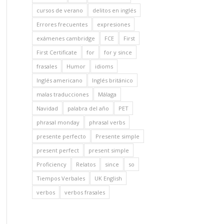
cursos de verano
delitos en inglés
Errores frecuentes
expresiones
exámenes cambridge
FCE
First
First Certificate
for
for y since
frasales
Humor
idioms
Inglés americano
Inglés británico
malas traducciones
Málaga
Navidad
palabra del año
PET
phrasal monday
phrasal verbs
presente perfecto
Presente simple
present perfect
present simple
Proficiency
Relatos
since
so
Tiempos Verbales
UK English
verbos
verbos frasales