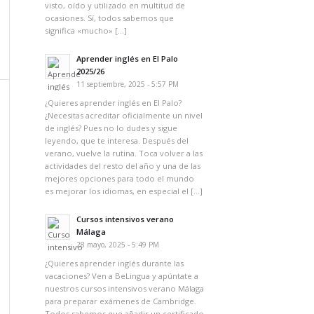
visto, oído y utilizado en multitud de
ocasiones. Sí, todos sabemos que
significa «mucho» […]
Aprender inglés en El Palo
2025/26
11 septiembre, 2025 - 5:57 PM
¿Quieres aprender inglés en El Palo?
¿Necesitas acreditar oficialmente un nivel
de inglés? Pues no lo dudes y sigue
leyendo, que te interesa. Después del
verano, vuelve la rutina. Toca volver a las
actividades del resto del año y una de las
mejores opciones para todo el mundo
es mejorar los idiomas, en especial el […]
Cursos intensivos verano
Málaga
28 mayo, 2025 - 5:49 PM
¿Quieres aprender inglés durante las
vacaciones? Ven a BeLingua y apúntate a
nuestros cursos intensivos verano Málaga
para preparar exámenes de Cambridge.
Todos sabemos que añadir un certificado