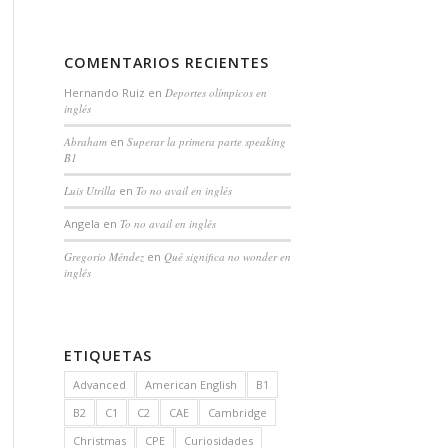
COMENTARIOS RECIENTES
Hernando Ruiz
en
Deportes olímpicos en
inglés
Abraham
en
Superar la primera parte speaking
B1
Luis Utrilla
en
To no avail en inglés
Angela
en
To no avail en inglés
Gregorio Méndez
en
Qué significa no wonder en
inglés
ETIQUETAS
Advanced
American English
B1
B2
C1
C2
CAE
Cambridge
Christmas
CPE
Curiosidades