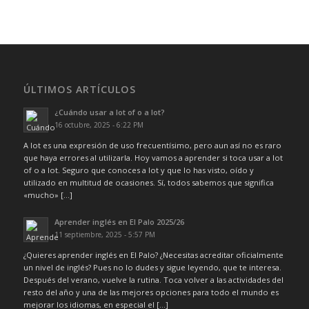
ÚLTIMOS ARTÍCULOS
¿Cuándo usar a lot of o a lot?
16 octubre, 2025 - 6:22 PM
A lot es una expresión de uso frecuentísimo, pero aun así no es raro
que haya errores al utilizarla. Hoy vamos a aprender si toca usar a lot
of o a lot. Seguro que conoces a lot y que lo has visto, oído y
utilizado en multitud de ocasiones. Sí, todos sabemos que significa
«mucho» […]
Aprender inglés en El Palo 2025/26
11 septiembre, 2025 - 5:57 PM
¿Quieres aprender inglés en El Palo? ¿Necesitas acreditar oficialmente
un nivel de inglés? Pues no lo dudes y sigue leyendo, que te interesa.
Después del verano, vuelve la rutina. Toca volver a las actividades del
resto del año y una de las mejores opciones para todo el mundo es
mejorar los idiomas, en especial el […]