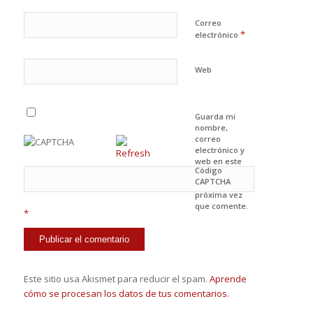
Correo
*
electrónico
Web
Guarda mi
nombre,
correo
electrónico y
web en este
Código
navegador
CAPTCHA
para la
próxima vez
que comente.
*
Este sitio usa Akismet para reducir el spam.
Aprende
cómo se procesan los datos de tus comentarios.