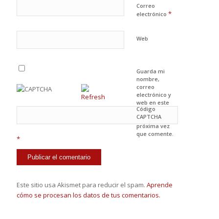
Correo
*
electrónico
Web
Guarda mi
nombre,
correo
electrónico y
web en este
Código
navegador
CAPTCHA
para la
próxima vez
que comente.
*
Este sitio usa Akismet para reducir el spam.
Aprende
cómo se procesan los datos de tus comentarios.