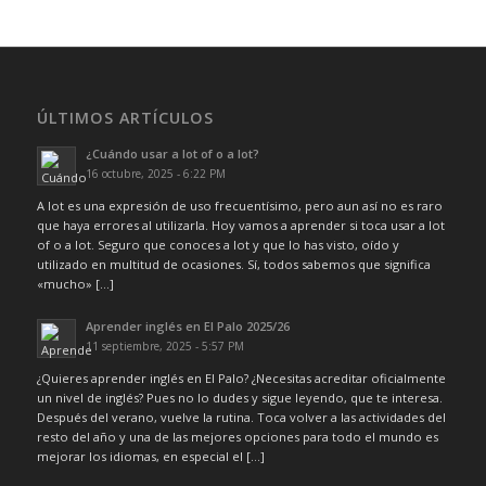
ÚLTIMOS ARTÍCULOS
¿Cuándo usar a lot of o a lot?
16 octubre, 2025 - 6:22 PM
A lot es una expresión de uso frecuentísimo, pero aun así no es raro
que haya errores al utilizarla. Hoy vamos a aprender si toca usar a lot
of o a lot. Seguro que conoces a lot y que lo has visto, oído y
utilizado en multitud de ocasiones. Sí, todos sabemos que significa
«mucho» […]
Aprender inglés en El Palo 2025/26
11 septiembre, 2025 - 5:57 PM
¿Quieres aprender inglés en El Palo? ¿Necesitas acreditar oficialmente
un nivel de inglés? Pues no lo dudes y sigue leyendo, que te interesa.
Después del verano, vuelve la rutina. Toca volver a las actividades del
resto del año y una de las mejores opciones para todo el mundo es
mejorar los idiomas, en especial el […]