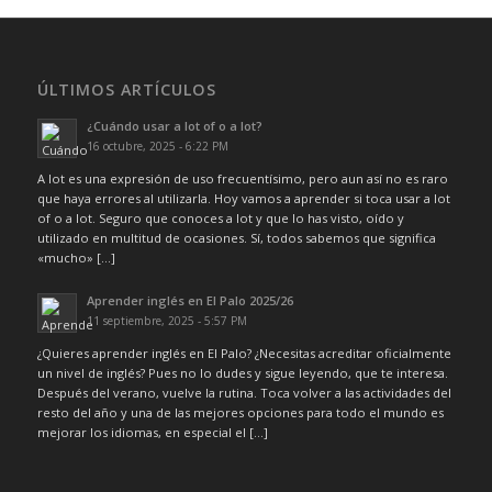
ÚLTIMOS ARTÍCULOS
¿Cuándo usar a lot of o a lot?
16 octubre, 2025 - 6:22 PM
A lot es una expresión de uso frecuentísimo, pero aun así no es raro
que haya errores al utilizarla. Hoy vamos a aprender si toca usar a lot
of o a lot. Seguro que conoces a lot y que lo has visto, oído y
utilizado en multitud de ocasiones. Sí, todos sabemos que significa
«mucho» […]
Aprender inglés en El Palo 2025/26
11 septiembre, 2025 - 5:57 PM
¿Quieres aprender inglés en El Palo? ¿Necesitas acreditar oficialmente
un nivel de inglés? Pues no lo dudes y sigue leyendo, que te interesa.
Después del verano, vuelve la rutina. Toca volver a las actividades del
resto del año y una de las mejores opciones para todo el mundo es
mejorar los idiomas, en especial el […]