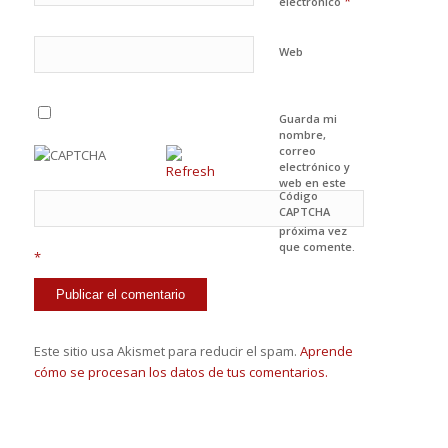
*
electrónico
Web
Guarda mi
nombre,
correo
electrónico y
web en este
Código
navegador
CAPTCHA
para la
próxima vez
que comente.
*
Este sitio usa Akismet para reducir el spam.
Aprende
cómo se procesan los datos de tus comentarios.