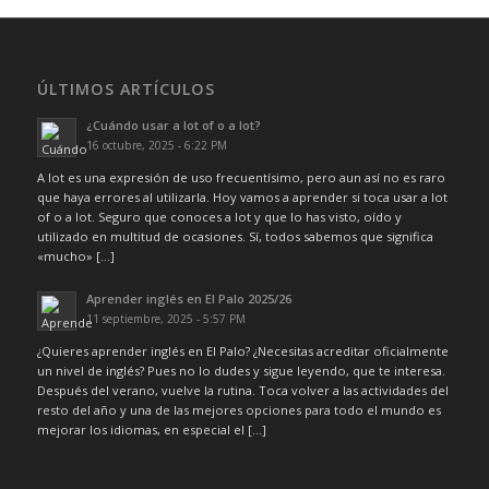
ÚLTIMOS ARTÍCULOS
¿Cuándo usar a lot of o a lot?
16 octubre, 2025 - 6:22 PM
A lot es una expresión de uso frecuentísimo, pero aun así no es raro
que haya errores al utilizarla. Hoy vamos a aprender si toca usar a lot
of o a lot. Seguro que conoces a lot y que lo has visto, oído y
utilizado en multitud de ocasiones. Sí, todos sabemos que significa
«mucho» […]
Aprender inglés en El Palo 2025/26
11 septiembre, 2025 - 5:57 PM
¿Quieres aprender inglés en El Palo? ¿Necesitas acreditar oficialmente
un nivel de inglés? Pues no lo dudes y sigue leyendo, que te interesa.
Después del verano, vuelve la rutina. Toca volver a las actividades del
resto del año y una de las mejores opciones para todo el mundo es
mejorar los idiomas, en especial el […]