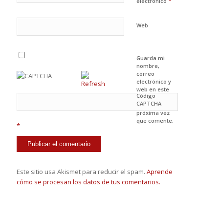
*
electrónico
Web
Guarda mi
nombre,
correo
electrónico y
web en este
Código
navegador
CAPTCHA
para la
próxima vez
que comente.
*
Este sitio usa Akismet para reducir el spam.
Aprende
cómo se procesan los datos de tus comentarios.