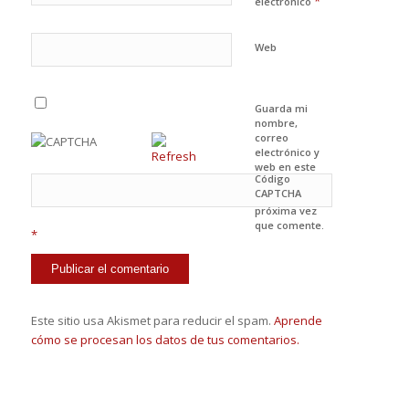
*
electrónico
Web
Guarda mi
nombre,
correo
electrónico y
web en este
Código
navegador
CAPTCHA
para la
próxima vez
que comente.
*
Este sitio usa Akismet para reducir el spam.
Aprende
cómo se procesan los datos de tus comentarios.