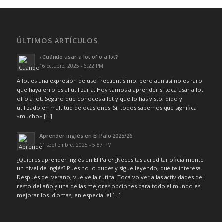
ÚLTIMOS ARTÍCULOS
¿Cuándo usar a lot of o a lot?
16 octubre, 2025 - 6:22 PM
A lot es una expresión de uso frecuentísimo, pero aun así no es raro
que haya errores al utilizarla. Hoy vamos a aprender si toca usar a lot
of o a lot. Seguro que conoces a lot y que lo has visto, oído y
utilizado en multitud de ocasiones. Sí, todos sabemos que significa
«mucho» […]
Aprender inglés en El Palo 2025/26
11 septiembre, 2025 - 5:57 PM
¿Quieres aprender inglés en El Palo? ¿Necesitas acreditar oficialmente
un nivel de inglés? Pues no lo dudes y sigue leyendo, que te interesa.
Después del verano, vuelve la rutina. Toca volver a las actividades del
resto del año y una de las mejores opciones para todo el mundo es
mejorar los idiomas, en especial el […]