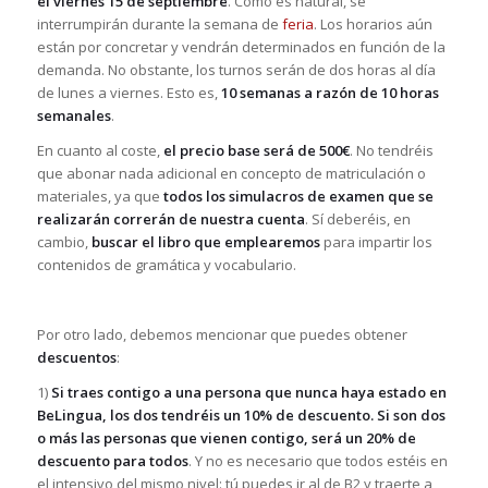
el viernes 15 de septiembre
. Como es natural, se
interrumpirán durante la semana de
feria
. Los horarios aún
están por concretar y vendrán determinados en función de la
demanda. No obstante, los turnos serán de dos horas al día
de lunes a viernes. Esto es,
10 semanas a razón de 10 horas
semanales
.
En cuanto al coste,
el precio base será de 500€
. No tendréis
que abonar nada adicional en concepto de matriculación o
materiales, ya que
todos los simulacros de examen que se
realizarán correrán de nuestra cuenta
. Sí deberéis, en
cambio,
buscar el libro que emplearemos
para impartir los
contenidos de gramática y vocabulario.
Por otro lado, debemos mencionar que puedes obtener
descuentos
:
1)
Si traes contigo a una persona que nunca haya estado en
BeLingua, los dos tendréis un 10% de descuento. Si son dos
o más las personas que vienen contigo, será un 20% de
descuento para todos
. Y no es necesario que todos estéis en
el intensivo del mismo nivel: tú puedes ir al de B2 y traerte a