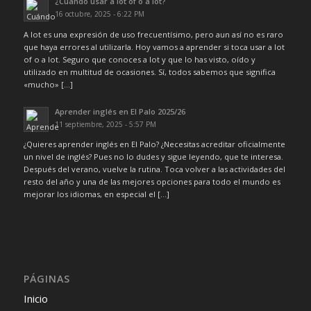
¿Cuándo usar a lot of o a lot?
16 octubre, 2025 - 6:22 PM
A lot es una expresión de uso frecuentísimo, pero aun así no es raro
que haya errores al utilizarla. Hoy vamos a aprender si toca usar a lot
of o a lot. Seguro que conoces a lot y que lo has visto, oído y
utilizado en multitud de ocasiones. Sí, todos sabemos que significa
«mucho» […]
Aprender inglés en El Palo 2025/26
11 septiembre, 2025 - 5:57 PM
¿Quieres aprender inglés en El Palo? ¿Necesitas acreditar oficialmente
un nivel de inglés? Pues no lo dudes y sigue leyendo, que te interesa.
Después del verano, vuelve la rutina. Toca volver a las actividades del
resto del año y una de las mejores opciones para todo el mundo es
mejorar los idiomas, en especial el […]
PÁGINAS
Inicio