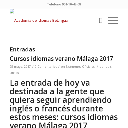
Teléfono 951-10-48-08
Entradas
Cursos idiomas verano Málaga 2017
/
/
/
25 mayo, 2017
0 Comentarios
en
Exámenes Oficiales
por
Luis
Utrilla
La entrada de hoy va
destinada a la gente que
quiera seguir aprendiendo
inglés o francés durante
estos meses: cursos idiomas
verano Málaga 2017