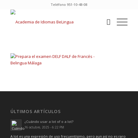
Teléfono 951-10-48-08
ÚLTIMOS ARTÍCULOS
¿Cuándo usar a lot of o a lot?
16 octubre, 2025 - 6:22 PM
A lot es una expresión de uso frecuentísimo, pero aun así no es raro