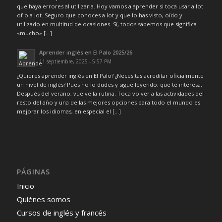
que haya errores al utilizarla. Hoy vamos a aprender si toca usar a lot
of o a lot. Seguro que conoces a lot y que lo has visto, oído y
utilizado en multitud de ocasiones. Sí, todos sabemos que significa
«mucho» […]
Aprender inglés en El Palo 2025/26
11 septiembre, 2025 - 5:57 PM
¿Quieres aprender inglés en El Palo? ¿Necesitas acreditar oficialmente
un nivel de inglés? Pues no lo dudes y sigue leyendo, que te interesa.
Después del verano, vuelve la rutina. Toca volver a las actividades del
resto del año y una de las mejores opciones para todo el mundo es
mejorar los idiomas, en especial el […]
PÁGINAS
Inicio
Quiénes somos
Cursos de inglés y francés