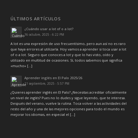
ÚLTIMOS ARTÍCULOS
¿Cuándo usar a lot of o a lot?
16 octubre, 2025 - 6:22 PM
A lot es una expresión de uso frecuentísimo, pero aun así no es raro
que haya errores al utilizarla. Hoy vamos a aprender si toca usar a lot
of o a lot. Seguro que conoces a lot y que lo has visto, oído y
utilizado en multitud de ocasiones. Sí, todos sabemos que significa
«mucho» […]
Aprender inglés en El Palo 2025/26
11 septiembre, 2025 - 5:57 PM
¿Quieres aprender inglés en El Palo? ¿Necesitas acreditar oficialmente
un nivel de inglés? Pues no lo dudes y sigue leyendo, que te interesa.
Después del verano, vuelve la rutina. Toca volver a las actividades del
resto del año y una de las mejores opciones para todo el mundo es
mejorar los idiomas, en especial el […]