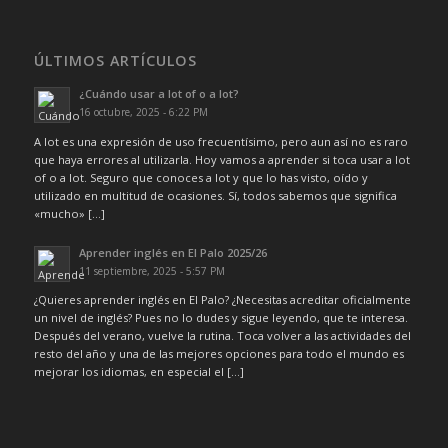
ÚLTIMOS ARTÍCULOS
¿Cuándo usar a lot of o a lot?
16 octubre, 2025 - 6:22 PM
A lot es una expresión de uso frecuentísimo, pero aun así no es raro
que haya errores al utilizarla. Hoy vamos a aprender si toca usar a lot
of o a lot. Seguro que conoces a lot y que lo has visto, oído y
utilizado en multitud de ocasiones. Sí, todos sabemos que significa
«mucho» […]
Aprender inglés en El Palo 2025/26
11 septiembre, 2025 - 5:57 PM
¿Quieres aprender inglés en El Palo? ¿Necesitas acreditar oficialmente
un nivel de inglés? Pues no lo dudes y sigue leyendo, que te interesa.
Después del verano, vuelve la rutina. Toca volver a las actividades del
resto del año y una de las mejores opciones para todo el mundo es
mejorar los idiomas, en especial el […]