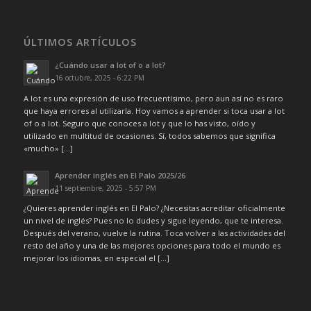
ÚLTIMOS ARTÍCULOS
¿Cuándo usar a lot of o a lot?
16 octubre, 2025 - 6:22 PM
A lot es una expresión de uso frecuentísimo, pero aun así no es raro
que haya errores al utilizarla. Hoy vamos a aprender si toca usar a lot
of o a lot. Seguro que conoces a lot y que lo has visto, oído y
utilizado en multitud de ocasiones. Sí, todos sabemos que significa
«mucho» […]
Aprender inglés en El Palo 2025/26
11 septiembre, 2025 - 5:57 PM
¿Quieres aprender inglés en El Palo? ¿Necesitas acreditar oficialmente
un nivel de inglés? Pues no lo dudes y sigue leyendo, que te interesa.
Después del verano, vuelve la rutina. Toca volver a las actividades del
resto del año y una de las mejores opciones para todo el mundo es
mejorar los idiomas, en especial el […]