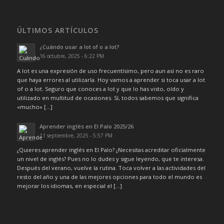
ÚLTIMOS ARTÍCULOS
¿Cuándo usar a lot of o a lot?
16 octubre, 2025 - 6:22 PM
A lot es una expresión de uso frecuentísimo, pero aun así no es raro
que haya errores al utilizarla. Hoy vamos a aprender si toca usar a lot
of o a lot. Seguro que conoces a lot y que lo has visto, oído y
utilizado en multitud de ocasiones. Sí, todos sabemos que significa
«mucho» […]
Aprender inglés en El Palo 2025/26
11 septiembre, 2025 - 5:57 PM
¿Quieres aprender inglés en El Palo? ¿Necesitas acreditar oficialmente
un nivel de inglés? Pues no lo dudes y sigue leyendo, que te interesa.
Después del verano, vuelve la rutina. Toca volver a las actividades del
resto del año y una de las mejores opciones para todo el mundo es
mejorar los idiomas, en especial el […]